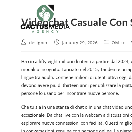
Videochat Casuale Con 
designer
January 29, 2026
OM cc
Ha circa fifty eight milioni di utenti a partire dal 202
modalità Incognito. Lanciato nel 2015, Tandem è un’app
lingue tra adulti. Contiene milioni di utenti attivi oggi
devono avere più di thirteen anni per utilizzare la pia
persone lo usano per incontrare nuove persone.
Che tu sia in una stanza di chat o in una chat video un
eccezionale. Da chat live con la webcam a discussioni d
esplorare nuove connessioni con facilità. Questi migli
in conversazioni genuine con persone online. La piatta