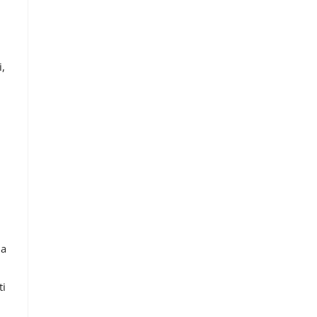
i,
 a
ti