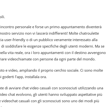
ili.
n incontro personale e forse un primo appuntamento diventerà
ostro servizio non vi lascerà indifferenti! Molte chatroulette
ia user-friendly o di un pubblico veramente interessato alla
o di soddisfare le esigenze specifiche degli utenti moderni. Ma se
lla vita reale, ora i loro appuntamenti con il destino avvengono
vviare videochiamate con persone da ogni parte del mondo.
oto e video, ampliando il proprio cerchio sociale. Ci sono molte
goderti l’app, installala ora.
e di avviare chat video casuali con sconosciuti utilizzando una
deo chat evolvono, gli utenti hanno sviluppato aspettative più
 Le videochat casuali con gli sconosciuti sono uno dei modi più