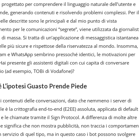
 progettato per comprendere il linguaggio naturale dell’utente e
nde, generando contenuti e risolvendo problemi complessi. Per il
le descritte sono le principali e dal mio punto di vista
nto per le comunicazioni “segrete”, viene utilizzata da giornalist
a di massa. Si tratta di un’applicazione di messaggistica istantanea
lle più sicure e rispettose della riservatezza al mondo. Insomma,
ram e WhatsApp sembrino pressoché identici, le motivazioni per
i presente gli assistenti digitali con cui capita di conversare
zio (ad esempio, TOBi di Vodafone)?
 L’ipotesi Guasto Prende Piede
re i contenuti delle conversazioni, dato che nemmeno i server di
e è la crittografia end-to-end (E2EE) assoluta, applicata di default
eo e le chiamate tramite il Sign Protocol. A differenza di molte altre
che significa che non mostra pubblicità, non traccia i comportamen
 un servizio di quel tipo, ma in questo caso i bot possono svolgere