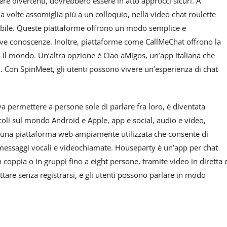
 divertenti, dovrebbero essere in atto approcci sicuri. A
a volte assomiglia più a un colloquio, nella video chat roulette
ibile. Queste piattaforme offrono un modo semplice e
ove conoscenze. Inoltre, piattaforme come CallMeChat offrono la
o il mondo. Un’altra opzione è Ciao aMigos, un’app italiana che
a. Con SpinMeet, gli utenti possono vivere un’esperienza di chat
 permettere a persone sole di parlare fra loro, è diventata
icoli sul mondo Android e Apple, app e social, audio e video,
una piattaforma web ampiamente utilizzata che consente di
 messaggi vocali e videochiamate. Houseparty è un’app per chat
 coppia o in gruppi fino a eight persone, tramite video in diretta 
tare senza registrarsi, e gli utenti possono parlare in modo