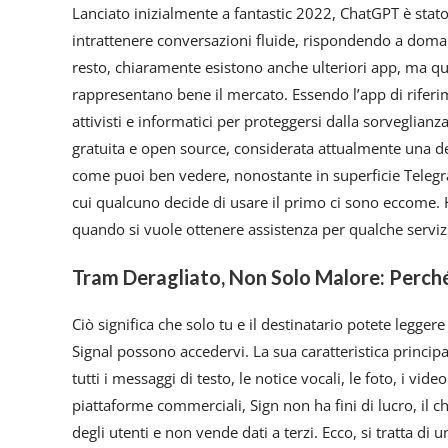
Lanciato inizialmente a fantastic 2022, ChatGPT è stato
intrattenere conversazioni fluide, rispondendo a doma
resto, chiaramente esistono anche ulteriori app, ma quel
rappresentano bene il mercato. Essendo l’app di riferime
attivisti e informatici per proteggersi dalla sorveglianz
gratuita e open source, considerata attualmente una de
come puoi ben vedere, nonostante in superficie Teleg
cui qualcuno decide di usare il primo ci sono eccome. Ha
quando si vuole ottenere assistenza per qualche servi
Tram Deragliato, Non Solo Malore: Perché
Ciò significa che solo tu e il destinatario potete legge
Signal possono accedervi. La sua caratteristica principal
tutti i messaggi di testo, le notice vocali, le foto, i vid
piattaforme commerciali, Sign non ha fini di lucro, il 
degli utenti e non vende dati a terzi. Ecco, si tratta di