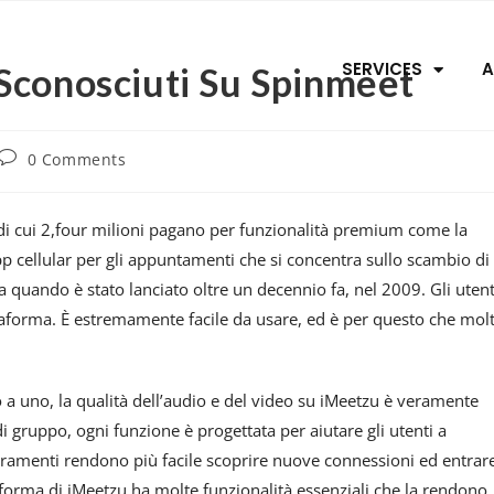
SERVICES
A
Sconosciuti Su Spinmeet
0 Comments
4, di cui 2,four milioni pagano per funzionalità premium come la
 cellular per gli appuntamenti che si concentra sullo scambio di
 da quando è stato lanciato oltre un decennio fa, nel 2009. Gli utent
ttaforma. È estremamente facile da usare, ed è per questo che mol
o a uno, la qualità dell’audio e del video su iMeetzu è veramente
i gruppo, ogni funzione è progettata per aiutare gli utenti a
oramenti rendono più facile scoprire nuove connessioni ed entrar
forma di iMeetzu ha molte funzionalità essenziali che la rendono