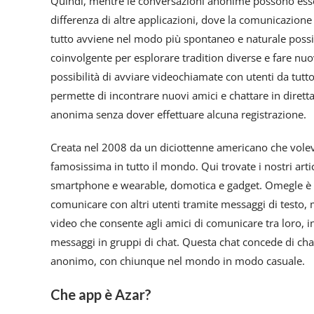
Quindi, mentre le conversazioni anonime possono essere
differenza di altre applicazioni, dove la comunicazione 
tutto avviene nel modo più spontaneo e naturale poss
coinvolgente per esplorare tradition diverse e fare nu
possibilità di avviare videochiamate con utenti da tutt
permette di incontrare nuovi amici e chattare in dirett
anonima senza dover effettuare alcuna registrazione.
Creata nel 2008 da un diciottenne americano che voleva
famosissima in tutto il mondo. Qui trovate i nostri art
smartphone e wearable, domotica e gadget. Omegle è 
comunicare con altri utenti tramite messaggi di testo,
video che consente agli amici di comunicare tra loro, in
messaggi in gruppi di chat. Questa chat concede di chat
anonimo, con chiunque nel mondo in modo casuale.
Che app è Azar?