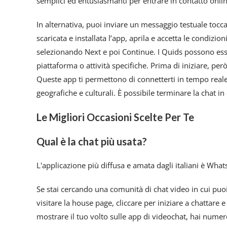
semplici ed entusiasmanti per entrare in contatto onlin
In alternativa, puoi inviare un messaggio testuale tocca
scaricata e installata l’app, aprila e accetta le condizio
selezionando Next e poi Continue. I Quids possono esse
piattaforma o attività specifiche. Prima di iniziare, pe
Queste app ti permettono di connetterti in tempo real
geografiche e culturali. È possibile terminare la chat i
Le Migliori Occasioni Scelte Per Te
Qual è la chat più usata?
L'applicazione più diffusa e amata dagli italiani è Wha
Se stai cercando una comunità di chat video in cui puoi
visitare la house page, cliccare per iniziare a chattare
mostrare il tuo volto sulle app di videochat, hai nume