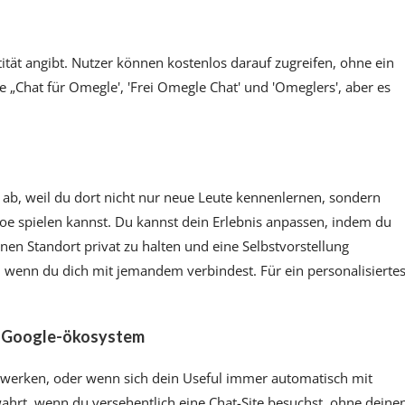
ität angibt. Nutzer können kostenlos darauf zugreifen, ohne ein
e „Chat für Omegle', 'Frei Omegle Chat' und 'Omeglers', aber es
ab, weil du dort nicht nur neue Leute kennenlernen, sondern
-Toe spielen kannst. Du kannst dein Erlebnis anpassen, indem du
inen Standort privat zu halten und eine Selbstvorstellung
, wenn du dich mit jemandem verbindest. Für ein personalisierte
as Google-ökosystem
etzwerken, oder wenn sich dein Useful immer automatisch mit
ahrt, wenn du versehentlich eine Chat-Site besuchst, ohne deine