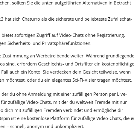
en, sollten Sie die unten aufgeführten Alternativen in Betracht
t sich Chaturro als die sicherste und beliebteste Zufallschat-
 bietet sofortigen Zugriff auf Video-Chats ohne Registrierung.
en Sicherheits- und Privatsphärefunktionen.
hne Zustimmung an Werbetreibende weiter. Während grundlegend
 sind, erfordern Geschlechts- und Ortsfilter ein kostenpflichtig
all auch ein Konto. Sie verdecken dein Gesicht teilweise, wenn
n möchtest, oder du ein elegantes Sci-Fi-Visier tragen möchtest.
t der du ohne Anmeldung mit einer zufälligen Person per Live-
für zufällige Video-Chats, mit der du weltweit Fremde mit nur
oo dich mit zufälligen Fremden verbindet und ermögliche dir
pin ist eine kostenlose Plattform für zufällige Video-Chats, die e
en – schnell, anonym und unkompliziert.