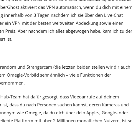
CyberGhost aktiviert das VPN automatisch, wenn du dich mit eine
ng innerhalb von 3 Tagen nachdem ich sie über den Live-Chat
hier ein VPN mit der besten weltweiten Abdeckung sowie einen
n Preis. Aber nachdem ich alles abgewogen habe, kam ich zu d
rt ist.
trandom und Strangercam (die letzten beiden stellen wir dir auch
 dem Omegle-Vorbild sehr ähnlich – viele Funktionen der
 übernommen.
tHub-Team hat dafür gesorgt, dass Videoanrufe auf deinem
orm ist, dass du nach Personen suchen kannst, deren Kameras und
so anonym wie Omegle, da du dich über dein Apple-, Google- oder
iebte Plattform mit über 2 Millionen monatlichen Nutzern, ist s