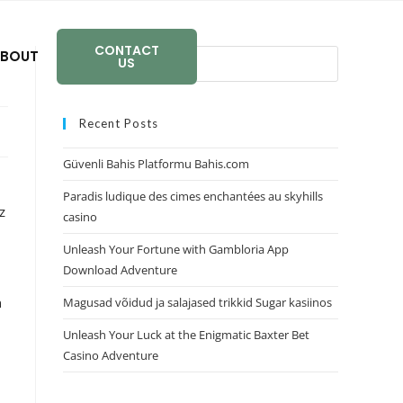
CONTACT
BOUT
US
Recent Posts
Güvenli Bahis Platformu Bahis.com
Paradis ludique des cimes enchantées au skyhills
z
casino
Unleash Your Fortune with Gambloria App
Download Adventure
h
Magusad võidud ja salajased trikkid Sugar kasiinos
Unleash Your Luck at the Enigmatic Baxter Bet
Casino Adventure